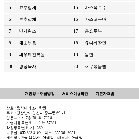
5
고추잡채
15
빠스옥수수
6
부추잡채
16
빠스고구마
7
난자완스
17
홍쇼두부
8
채소볶음
18
유니짜장면
9
새우케찹볶음
19
울면
10
경장육사
20
새우볶음밥
개인정보취급방침
서비스이용약관
기본자격법
상호 : 음식나라조리학원
주소 : 경상남도 양산시 중부동 691-1
영동프라자 7층 701호~702호
사업자등록번호 : 112-94-57881
학원등록번호: 제 1360
교무실 : 055.363.3100 팩스 : 055.364.8054
개인정보관리책임자 : 한예정 대표자 : 한예정