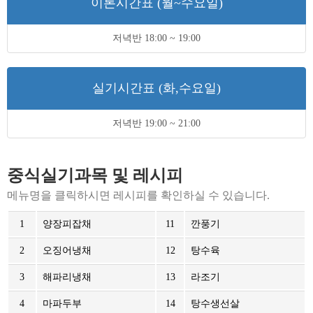
이론시간표 (월~수요일)
저녁반 18:00 ~ 19:00
실기시간표 (화,수요일)
저녁반 19:00 ~ 21:00
중식실기과목 및 레시피
메뉴명을 클릭하시면 레시피를 확인하실 수 있습니다.
1
양장피잡채
11
깐풍기
2
오징어냉채
12
탕수육
3
해파리냉채
13
라조기
4
마파두부
14
탕수생선살