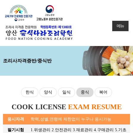
메뉴
조리사자격증반/중식반
한식
양식
일식
중식
복어
COOK LICENSE
EXAM RESUME
응시자격
학력,성별,연령에 제한없이 누구나 응시가능
필기시험
1.위생관리 2.안전관리 3.재료관리 4.구매관리 5.기초